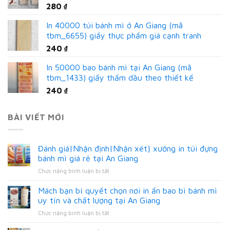
280
₫
In 40000 túi bánh mì ở An Giang (mã
tbm_6655) giấy thực phẩm giá cạnh tranh
240
₫
In 50000 bao bánh mì tại An Giang (mã
tbm_1433) giấy thấm dầu theo thiết kế
240
₫
BÀI VIẾT MỚI
Đánh giá|Nhận định|Nhận xét} xưởng in túi đựng
bánh mì giá rẻ tại An Giang
ở
Chức năng bình luận bị tắt
Đánh
giá|Nhận
Mách bạn bí quyết chọn nơi in ấn bao bì bánh mì
định|Nhận
uy tín và chất lượng tại An Giang
xét}
ở
Chức năng bình luận bị tắt
xưởng
Mách
in
bạn