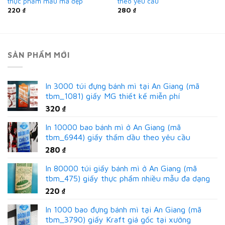
thực phẩm mẫu mã đẹp
theo yêu cầu
220
₫
280
₫
SẢN PHẨM MỚI
In 3000 túi đựng bánh mì tại An Giang (mã
tbm_1081) giấy MG thiết kế miễn phí
320
₫
In 10000 bao bánh mì ở An Giang (mã
tbm_6944) giấy thấm dầu theo yêu cầu
280
₫
In 80000 túi giấy bánh mì ở An Giang (mã
tbm_475) giấy thực phẩm nhiều mẫu đa dạng
220
₫
In 1000 bao đựng bánh mì tại An Giang (mã
tbm_3790) giấy Kraft giá gốc tại xưởng