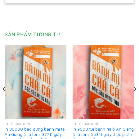
SẢN PHẨM TƯƠNG TỰ
IN TÚI BÁNH MÌ
IN TÚI BÁNH MÌ
In 80000 bao đựng bánh mì tại
In 9000 túi bánh mì ở An Giang
An Giang (mã tbm_3771) giấy
(mã tbm_5534) giấy thực phẩm