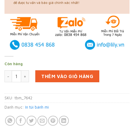
để được tư vấn và báo giá chính xác nhất!
Còn hàng
In 70000 bao bánh mì tại An Giang (mã tbm_7642) giấy thực
THÊM VÀO GIỎ HÀNG
SKU:
tbm_7642
Danh mục:
In túi bánh mì