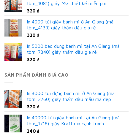
tbm_1081) giấy MG thiết kế miễn phí
320
₫
In 4000 túi giấy bánh mì ở An Giang (mã
tbm_4139) giấy thấm dầu giá rẻ
320
₫
In 5000 bao đựng bánh mì tại An Giang (mã
tbm_7340) giấy thấm dầu giá rẻ
320
₫
SẢN PHẨM ĐÁNH GIÁ CAO
In 3000 túi đựng bánh mì ở An Giang (mã
tbm_2760) giấy thấm dầu mẫu mã đẹp
320
₫
In 40000 túi giấy bánh mì tại An Giang (mã
tbm_1718) giấy Kraft giá cạnh tranh
240
₫