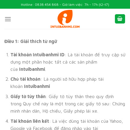
Skip
Hotline: 0838 454 868 - Giờ làm việc: 7h - 17h (t2-t7)
to
content
Điều 1: Giải thích từ ngữ
Tài khoản Intuibanhmi ID
: Là tài khoản để truy cập sử
dụng một phần hoặc tất cả các sản phẩm
của
Intuibanhmi
.
Chủ tài khoản
: Là người sở hữu hợp pháp tài
khoản
Intuibanhmi
Giấy tờ tùy thân
: Giấy tờ tùy thân theo quy định
trong Quy chế này là một trong các giấy tờ sau: Chứng
minh nhân dân, Hộ chiếu, Giấy phép lái xe.
Tài khoản liên kết
: Là việc dùng tài khoản của Yahoo,
Google và Facebook để đăng nhập vào tài