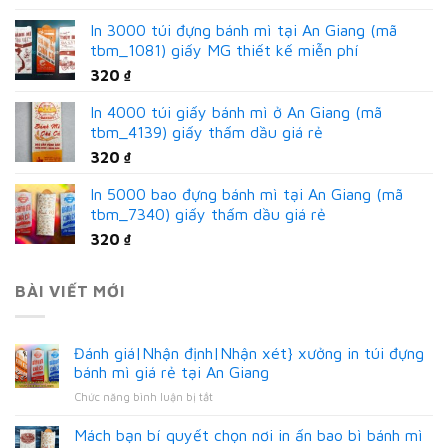
In 3000 túi đựng bánh mì tại An Giang (mã
tbm_1081) giấy MG thiết kế miễn phí
320
₫
In 4000 túi giấy bánh mì ở An Giang (mã
tbm_4139) giấy thấm dầu giá rẻ
320
₫
In 5000 bao đựng bánh mì tại An Giang (mã
tbm_7340) giấy thấm dầu giá rẻ
320
₫
BÀI VIẾT MỚI
Đánh giá|Nhận định|Nhận xét} xưởng in túi đựng
bánh mì giá rẻ tại An Giang
ở
Chức năng bình luận bị tắt
Đánh
giá|Nhận
Mách bạn bí quyết chọn nơi in ấn bao bì bánh mì
định|Nhận