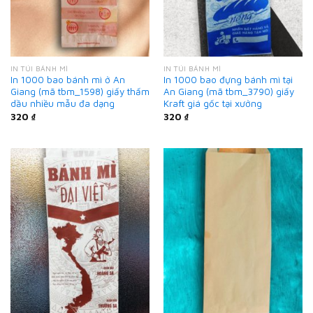
IN TÚI BÁNH MÌ
IN TÚI BÁNH MÌ
In 1000 bao bánh mì ở An
In 1000 bao đựng bánh mì tại
Giang (mã tbm_1598) giấy thấm
An Giang (mã tbm_3790) giấy
dầu nhiều mẫu đa dạng
Kraft giá gốc tại xưởng
320
₫
320
₫