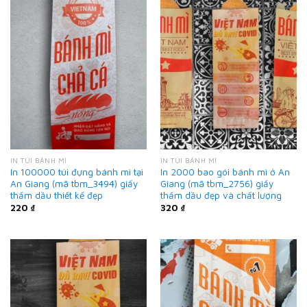
IN TÚI BÁNH MÌ
IN TÚI BÁNH MÌ
In 100000 túi đựng bánh mì tại
In 2000 bao gói bánh mì ở An
An Giang (mã tbm_3494) giấy
Giang (mã tbm_2756) giấy
thấm dầu thiết kế đẹp
thấm dầu đẹp và chất lượng
220
₫
320
₫