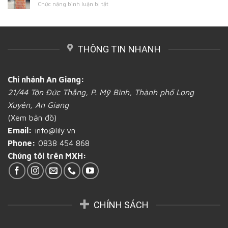
mì
ở
Chức năng bình luận bị tắt
các
An
uy
Túi
loại
Giang
tín
giấy
túi
và
bánh
bánh
chất
mì
mì
lượng
bảo
THÔNG TIN NHANH
đẹp,
tại
vệ
giá
An
sức
cả
Giang
khỏe
rẻ
Chi nhánh An Giang:
người
khắp
dùng
21/44 Tôn Đức Thắng, P. Mỹ Bình, Thành phố Long
cả
nước
Xuyên, An Giang
tại
(Xem bản đồ)
An
Giang
Email:
info@lily.vn
Phone:
0838 454 868
Chúng tôi trên MXH:
CHÍNH SÁCH