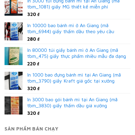
In 3000 túi đựng bánh mì tại An Giang (mã
tbm_1081) giấy MG thiết kế miễn phí
320
₫
In 10000 bao bánh mì ở An Giang (mã
tbm_6944) giấy thấm dầu theo yêu cầu
280
₫
In 80000 túi giấy bánh mì ở An Giang (mã
tbm_475) giấy thực phẩm nhiều mẫu đa dạng
220
₫
In 1000 bao đựng bánh mì tại An Giang (mã
tbm_3790) giấy Kraft giá gốc tại xưởng
320
₫
In 3000 bao gói bánh mì tại An Giang (mã
tbm_3830) giấy thấm dầu giá xưởng
320
₫
SẢN PHẨM BÁN CHẠY