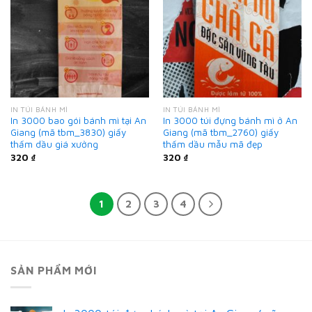
IN TÚI BÁNH MÌ
IN TÚI BÁNH MÌ
In 3000 bao gói bánh mì tại An
In 3000 túi đựng bánh mì ở An
Giang (mã tbm_3830) giấy
Giang (mã tbm_2760) giấy
thấm dầu giá xưởng
thấm dầu mẫu mã đẹp
320
₫
320
₫
1
2
3
4
SẢN PHẨM MỚI