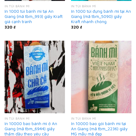
IN TÚI BÁNH MÌ
IN TÚI BÁNH MÌ
In 1000 túi bánh mì tại An
In 1000 túi đựng bánh mì tại An
Giang (mã tbm_993) giấy Kraft
Giang (mã tbm_5090) giấy
giá cạnh tranh
Kraft nhanh chóng
320
₫
320
₫
IN TÚI BÁNH MÌ
IN TÚI BÁNH MÌ
In 10000 bao bánh mì ở An
In 10000 bao gói bánh mì tại
Giang (mã tbm_6944) giấy
An Giang (mã tbm_2236) giấy
thấm dầu theo yêu cầu
MG mẫu mã đẹp