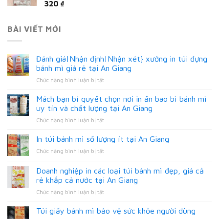
320
₫
BÀI VIẾT MỚI
Đánh giá|Nhận định|Nhận xét} xưởng in túi đựng
bánh mì giá rẻ tại An Giang
ở
Chức năng bình luận bị tắt
Đánh
giá|Nhận
Mách bạn bí quyết chọn nơi in ấn bao bì bánh mì
định|Nhận
uy tín và chất lượng tại An Giang
xét}
ở
Chức năng bình luận bị tắt
xưởng
Mách
in
bạn
In túi bánh mì số lượng ít tại An Giang
túi
bí
đựng
ở
Chức năng bình luận bị tắt
quyết
bánh
In
chọn
mì
túi
Doanh nghiệp in các loại túi bánh mì đẹp, giá cả
nơi
giá
bánh
in
rẻ khắp cả nước tại An Giang
rẻ
mì
ấn
tại
ở
Chức năng bình luận bị tắt
số
bao
An
Doanh
lượng
bì
Giang
nghiệp
ít
Túi giấy bánh mì bảo vệ sức khỏe người dùng
bánh
in
tại