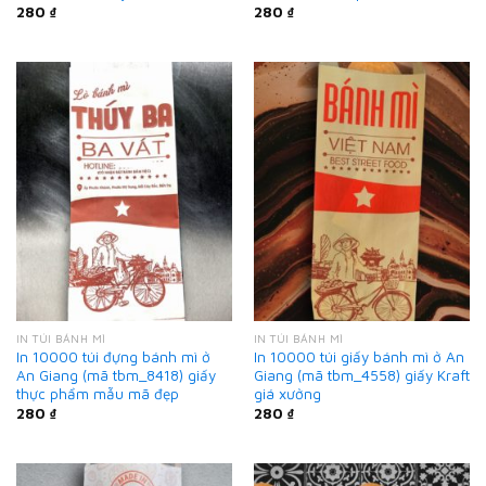
280
₫
280
₫
IN TÚI BÁNH MÌ
IN TÚI BÁNH MÌ
In 10000 túi đựng bánh mì ở
In 10000 túi giấy bánh mì ở An
An Giang (mã tbm_8418) giấy
Giang (mã tbm_4558) giấy Kraft
thực phẩm mẫu mã đẹp
giá xưởng
280
₫
280
₫