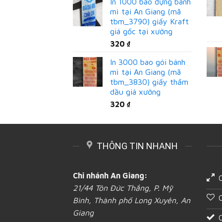
In 1000 bao đựng bánh
mì tại An Giang (mã
tbm_3790) giấy Kraft
giá gốc tại xưởng
320
₫
In 3000 bao gói bánh
mì tại An Giang (mã
tbm_3830) giấy thấm
dầu giá xưởng
320
₫
THÔNG TIN NHANH
Chi nhánh An Giang:
21/44 Tôn Đức Thắng, P. Mỹ
Bình, Thành phố Long Xuyên, An
Giang