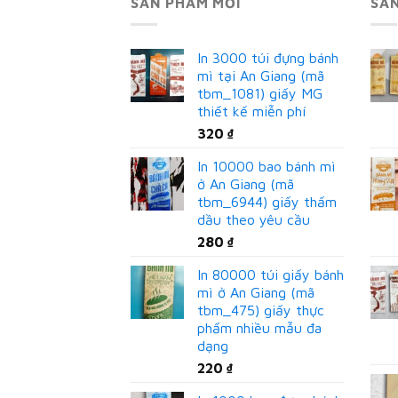
SẢN PHẨM MỚI
SẢ
In 3000 túi đựng bánh
mì tại An Giang (mã
tbm_1081) giấy MG
thiết kế miễn phí
320
₫
In 10000 bao bánh mì
ở An Giang (mã
tbm_6944) giấy thấm
dầu theo yêu cầu
280
₫
In 80000 túi giấy bánh
mì ở An Giang (mã
tbm_475) giấy thực
phẩm nhiều mẫu đa
dạng
220
₫