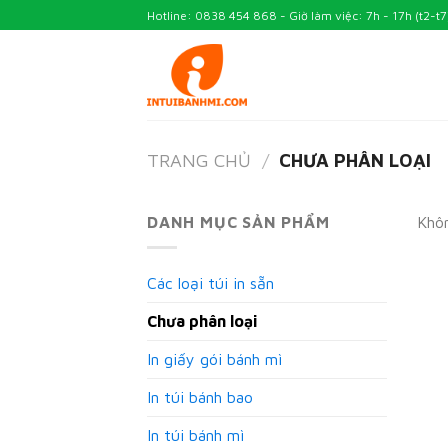
Skip
Hotline: 0838 454 868 - Giờ làm việc: 7h - 17h (t2-t7
to
content
TRANG CHỦ
/
CHƯA PHÂN LOẠI
DANH MỤC SẢN PHẨM
Khôn
Các loại túi in sẵn
Chưa phân loại
In giấy gói bánh mì
In túi bánh bao
In túi bánh mì