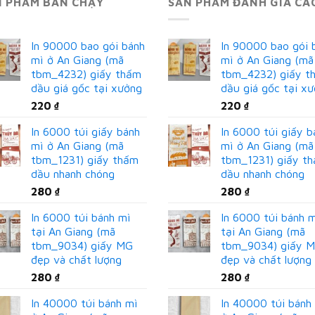
N PHẨM BÁN CHẠY
SẢN PHẨM ĐÁNH GIÁ CA
In 90000 bao gói bánh
In 90000 bao gói 
mì ở An Giang (mã
mì ở An Giang (mã
tbm_4232) giấy thấm
tbm_4232) giấy t
dầu giá gốc tại xưởng
dầu giá gốc tại x
220
₫
220
₫
In 6000 túi giấy bánh
In 6000 túi giấy b
mì ở An Giang (mã
mì ở An Giang (mã
tbm_1231) giấy thấm
tbm_1231) giấy t
dầu nhanh chóng
dầu nhanh chóng
280
₫
280
₫
In 6000 túi bánh mì
In 6000 túi bánh 
tại An Giang (mã
tại An Giang (mã
tbm_9034) giấy MG
tbm_9034) giấy 
đẹp và chất lượng
đẹp và chất lượng
280
₫
280
₫
In 40000 túi bánh mì
In 40000 túi bánh