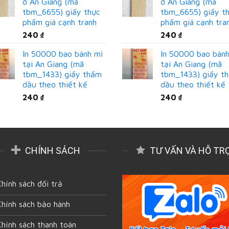
ở An Giang (mã
ở An Giang (mã
tbm_6655) giấy thực
tbm_6655) giấy t
phẩm giá cạnh tranh
phẩm giá cạnh tra
240
₫
240
₫
In 50000 bao bánh mì
In 50000 bao bán
tại An Giang (mã
tại An Giang (mã
tbm_1433) giấy thấm
tbm_1433) giấy t
dầu theo thiết kế
dầu theo thiết kế
240
₫
240
₫
CHÍNH SÁCH
TƯ VẤN VÀ HỖ TR
Chính sách đổi trả
Chính sách bảo hành
Chính sách thanh toán