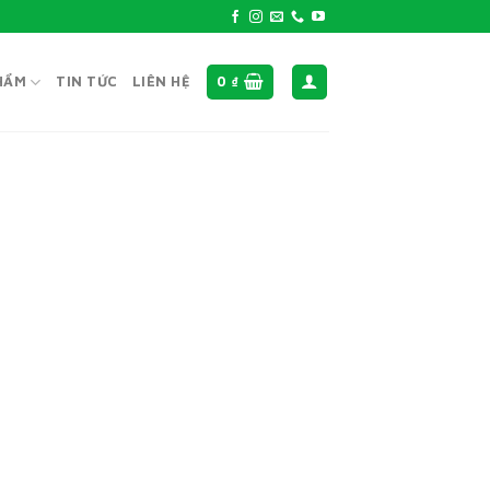
HẨM
TIN TỨC
LIÊN HỆ
0
₫