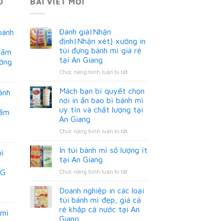
O
BÀI VIẾT MỚI
Đánh giá|Nhận
bánh
định|Nhận xét} xưởng in
túi đựng bánh mì giá rẻ
hấm
tại An Giang
ưởng
ở
Chức năng bình luận bị tắt
Đánh
giá|Nhận
Mách bạn bí quyết chọn
ánh
định|Nhận
nơi in ấn bao bì bánh mì
xét}
uy tín và chất lượng tại
hấm
xưởng
An Giang
in
túi
ở
Chức năng bình luận bị tắt
đựng
Mách
bánh
bạn
In túi bánh mì số lượng ít
mì
mì
bí
tại An Giang
giá
quyết
MG
ở
Chức năng bình luận bị tắt
rẻ
chọn
In
tại
nơi
túi
An
Doanh nghiệp in các loại
in
bánh
Giang
ấn
túi bánh mì đẹp, giá cả
mì
bao
rẻ khắp cả nước tại An
 mì
số
bì
Giang