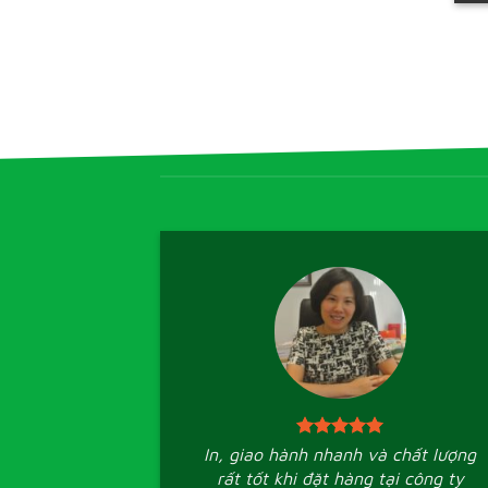
In, giao hành nhanh và chất lượng
rất tốt khi đặt hàng tại công ty