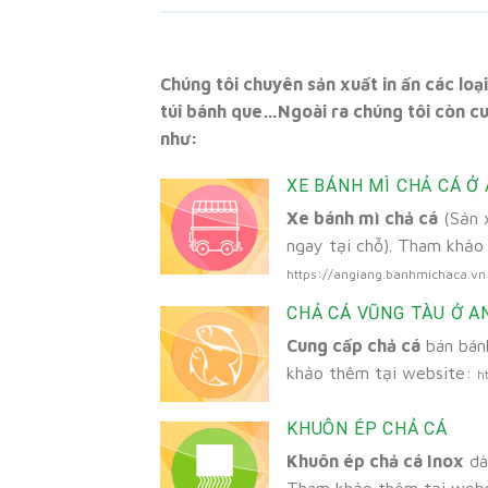
Chúng tôi chuyên sản xuất in ấn các loạ
túi bánh que…Ngoài ra chúng tôi còn c
như:
XE BÁNH MÌ CHẢ CÁ Ở
Xe bánh mì chả cá
(Sản x
ngay tại chỗ). Tham khảo
https://angiang.banhmichaca.vn
CHẢ CÁ VŨNG TÀU Ở A
Cung cấp chả cá
bán bánh
khảo thêm tại website:
h
KHUÔN ÉP CHẢ CÁ
Khuôn ép chả cá Inox
dà
Tham khảo thêm tại web