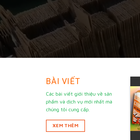
BÀI VIẾT
Mách bạn bí quyết
chọn nơi in ấn bao bì
Các bài viết giới thiệu về sản
bánh mì uy tín và chất
phẩm và dịch vụ mới nhất mà
lượng tại An Giang
chúng tôi cung cấp.
Yêu cầu dùng bánh mì ở
nước ta là rất lớn, bánh
XEM THÊM
mì có thể... [đọc tiếp]