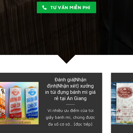
TƯ VẤN MIỄN PHÍ
In túi bánh mì số lượng
ít tại An Giang
Bài viết sau đây sẽ đưa ra
một số thông tin cần chú
ý khi... [đọc tiếp]