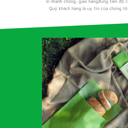
In nhanh chóng, giao hàngđúng tiến độ 
Quý khách hàng là uy tín của chúng tôi