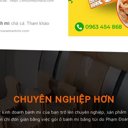
https://khuonepchaca.com
nh mì
chả cá. Tham khảo
/thuexebanhmi.com
CHUYÊN NGHIỆP HƠN
c kinh doanh bánh mì của bạn trở lên chuyên nghiệp, sản phẩm 
ơn chỉ đơn giản bằng việc gói ổ bánh mì bằng túi do Phạm Đoàn