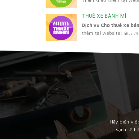
THUÊ XE BÁNH MÌ
Dịch vụ Cho thuê xe bá
thêm tại website:
https:/
Hãy biến việ
sạch sẽ h