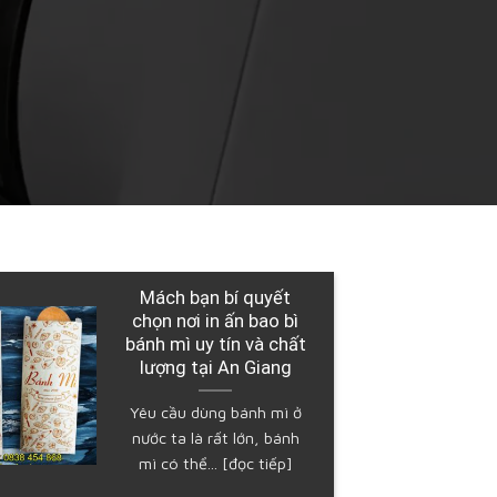
Doanh nghiệp in các
loại túi bánh mì đẹp,
giá cả rẻ khắp cả nước
tại An Giang
Bánh mì được ưa thích
mạnh mẽ tại Việt Nam,
mẫu mã và chủng loại...
[đọc tiếp]