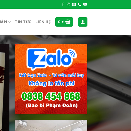
HẨM
TIN TỨC
LIÊN HỆ
0
₫