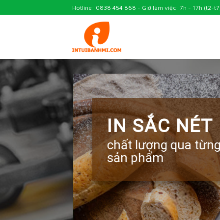
Skip
Hotline: 0838 454 868 - Giờ làm việc: 7h - 17h (t2-t7
to
content
UY TÍN
in và giao hàng
nhanh chóng