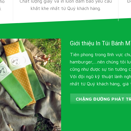
Chất lượng giấy và in luôn đảm bảo yêu cầu
Đ
cho
khắt khe nhất từ Quý khách hàng.
.
Giới thiệu In Túi Bánh M
Tiên phong trong lĩnh vực chu
hamburger,…nên chúng tôi lu
cũng như được sự tin tưởng 
Với đội ngũ kỹ thuật lành ng
nhất từ Quý khách hàng, giá 
CHẶNG ĐƯỜNG PHÁT TR