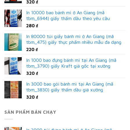
320
₫
In 10000 bao bánh mì ở An Giang (mã
tbm_6944) giấy thấm dầu theo yêu cầu
280
₫
In 80000 túi giấy bánh mì ở An Giang (mã
tbm_475) giấy thực phẩm nhiều mẫu đa dạng
220
₫
In 1000 bao đựng bánh mì tại An Giang (mã
tbm_3790) giấy Kraft giá gốc tại xưởng
320
₫
In 3000 bao gói bánh mì tại An Giang (mã
tbm_3830) giấy thấm dầu giá xưởng
320
₫
SẢN PHẨM BÁN CHẠY