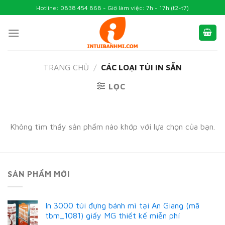
Skip
Hotline: 0838 454 868 - Giờ làm việc: 7h - 17h (t2-t7)
to
content
TRANG CHỦ
/
CÁC LOẠI TÚI IN SẴN
LỌC
Không tìm thấy sản phẩm nào khớp với lựa chọn của bạn.
SẢN PHẨM MỚI
In 3000 túi đựng bánh mì tại An Giang (mã
tbm_1081) giấy MG thiết kế miễn phí