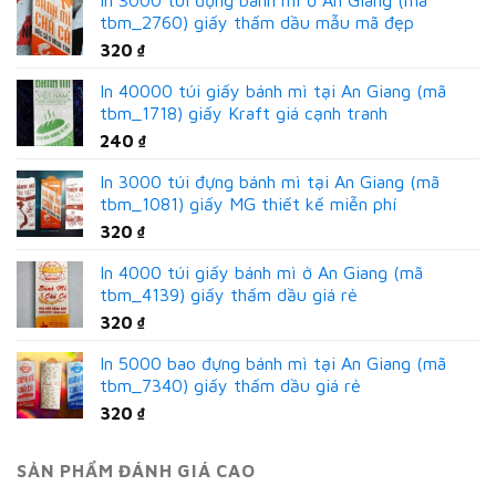
In 3000 túi đựng bánh mì ở An Giang (mã
tbm_2760) giấy thấm dầu mẫu mã đẹp
320
₫
In 40000 túi giấy bánh mì tại An Giang (mã
tbm_1718) giấy Kraft giá cạnh tranh
240
₫
In 3000 túi đựng bánh mì tại An Giang (mã
tbm_1081) giấy MG thiết kế miễn phí
320
₫
In 4000 túi giấy bánh mì ở An Giang (mã
tbm_4139) giấy thấm dầu giá rẻ
320
₫
In 5000 bao đựng bánh mì tại An Giang (mã
tbm_7340) giấy thấm dầu giá rẻ
320
₫
SẢN PHẨM ĐÁNH GIÁ CAO