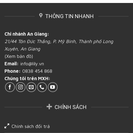
túi
và
bánh
bánh
chất
mì
mì
lượng
bảo
THÔNG TIN NHANH
đẹp,
tại
vệ
giá
An
sức
cả
Giang
khỏe
rẻ
Chi nhánh An Giang:
người
khắp
dùng
21/44 Tôn Đức Thắng, P. Mỹ Bình, Thành phố Long
cả
nước
Xuyên, An Giang
tại
(Xem bản đồ)
An
Giang
Email:
info@lily.vn
Phone:
0838 454 868
Chúng tôi trên MXH:
CHÍNH SÁCH
Chính sách đổi trả