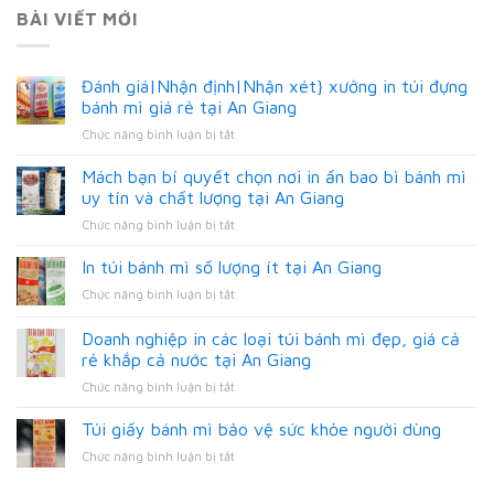
BÀI VIẾT MỚI
Đánh giá|Nhận định|Nhận xét} xưởng in túi đựng
bánh mì giá rẻ tại An Giang
ở
Chức năng bình luận bị tắt
Đánh
giá|Nhận
Mách bạn bí quyết chọn nơi in ấn bao bì bánh mì
định|Nhận
uy tín và chất lượng tại An Giang
xét}
ở
Chức năng bình luận bị tắt
xưởng
Mách
in
bạn
In túi bánh mì số lượng ít tại An Giang
túi
bí
đựng
ở
Chức năng bình luận bị tắt
quyết
bánh
In
chọn
mì
túi
Doanh nghiệp in các loại túi bánh mì đẹp, giá cả
nơi
giá
bánh
in
rẻ khắp cả nước tại An Giang
rẻ
mì
ấn
tại
ở
Chức năng bình luận bị tắt
số
bao
An
Doanh
lượng
bì
Giang
nghiệp
ít
Túi giấy bánh mì bảo vệ sức khỏe người dùng
bánh
in
tại
mì
ở
Chức năng bình luận bị tắt
các
An
uy
Túi
loại
Giang
tín
giấy